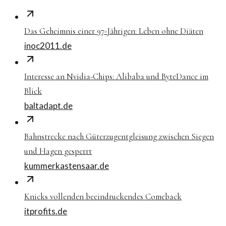
Das Geheimnis einer 97-Jährigen: Leben ohne Diäten
inoc2011.de
Interesse an Nvidia-Chips: Alibaba und ByteDance im
Blick
baltadapt.de
Bahnstrecke nach Güterzugentgleisung zwischen Siegen
und Hagen gesperrt
kummerkastensaar.de
Knicks vollenden beeindruckendes Comeback
itprofits.de