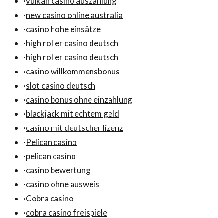
·
vulkan casino auszahlung
·
new casino online australia
·
casino hohe einsätze
·
high roller casino deutsch
·
high roller casino deutsch
·
casino willkommensbonus
·
slot casino deutsch
·
casino bonus ohne einzahlung
·
blackjack mit echtem geld
·
casino mit deutscher lizenz
·
Pelican casino
·
pelican casino
·
casino bewertung
·
casino ohne ausweis
·
Cobra casino
·
cobra casino freispiele