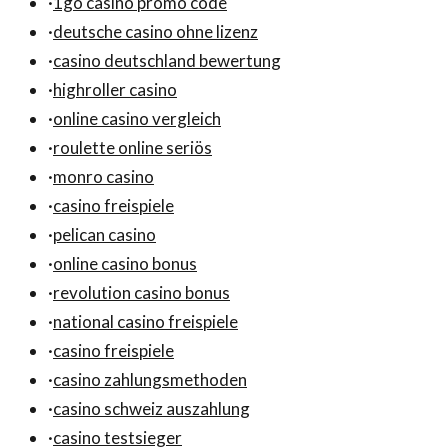
·
1go casino promo code
·
deutsche casino ohne lizenz
·
casino deutschland bewertung
·
highroller casino
·
online casino vergleich
·
roulette online seriös
·
monro casino
·
casino freispiele
·
pelican casino
·
online casino bonus
·
revolution casino bonus
·
national casino freispiele
·
casino freispiele
·
casino zahlungsmethoden
·
casino schweiz auszahlung
·
casino testsieger