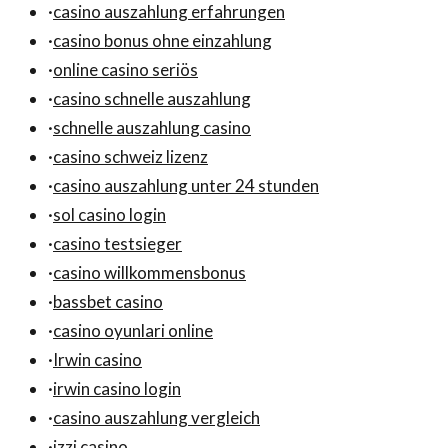
·
casino auszahlung erfahrungen
·
casino bonus ohne einzahlung
·
online casino seriös
·
casino schnelle auszahlung
·
schnelle auszahlung casino
·
casino schweiz lizenz
·
casino auszahlung unter 24 stunden
·
sol casino login
·
casino testsieger
·
casino willkommensbonus
·
bassbet casino
·
casino oyunlari online
·
Irwin casino
·
irwin casino login
·
casino auszahlung vergleich
·
izzi casino