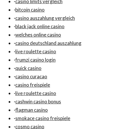
·
casino limits vergleich
·
bitcoin casino
·
casino auszahlung vergleich
·
black jack online casino
·
welches online casino
·
casino deutschland auszahlung
·
live roulette casino
·
frumzi casino login
·
quick casino
·
casino curacao
·
casino freispiele
·
live roulette casino
·
cashwin casino bonus
·
flagman casino
·
smokace casino freispiele
·
cosmo casino