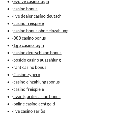
·
evolve casino login
·
casino bonus
·
live dealer casino deutsch
·
casino freispiele
·
casino bonus ohne einzahlung
·
888 casino bonus
·
1go casino login
·
casino deutschland bonus
·
posido casino auszahlung
·
rant casino bonus
·
Casino zypern
·
casino einzahlungsbonus
·
casino freispiele
·
avantgarde casino bonus
·
online casino echtgeld
·
live casino seriös