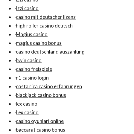
·
Izzi casino
·
casino mit deutscher lizenz
·
high roller casino deutsch
·
Magius casino
·
magius casino bonus
·
casino deutschland auszahlung
·
bwin casino
·
casino freispiele
·
n1 casino login
·
costa rica casino erfahrungen
·
blackjack casino bonus
·
lex casino
·
Lex casino
·
casino oyunlari online
·
baccarat casino bonus