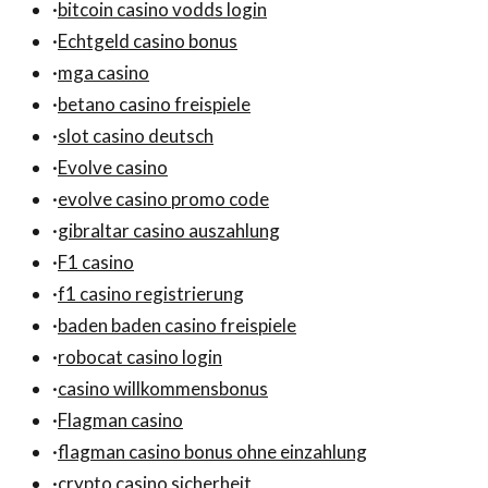
·
bitcoin casino vodds login
·
Echtgeld casino bonus
·
mga casino
·
betano casino freispiele
·
slot casino deutsch
·
Evolve casino
·
evolve casino promo code
·
gibraltar casino auszahlung
·
F1 casino
·
f1 casino registrierung
·
baden baden casino freispiele
·
robocat casino login
·
casino willkommensbonus
·
Flagman casino
·
flagman casino bonus ohne einzahlung
·
crypto casino sicherheit