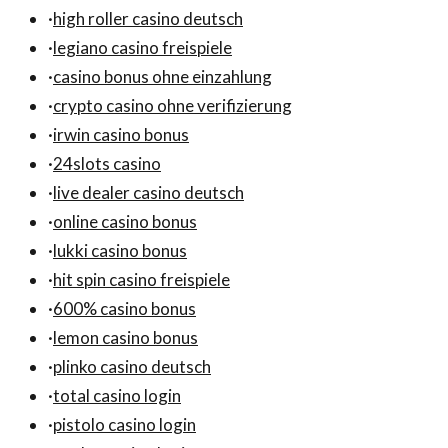
·
high roller casino deutsch
·
legiano casino freispiele
·
casino bonus ohne einzahlung
·
crypto casino ohne verifizierung
·
irwin casino bonus
·
24slots casino
·
live dealer casino deutsch
·
online casino bonus
·
lukki casino bonus
·
hit spin casino freispiele
·
600% casino bonus
·
lemon casino bonus
·
plinko casino deutsch
·
total casino login
·
pistolo casino login