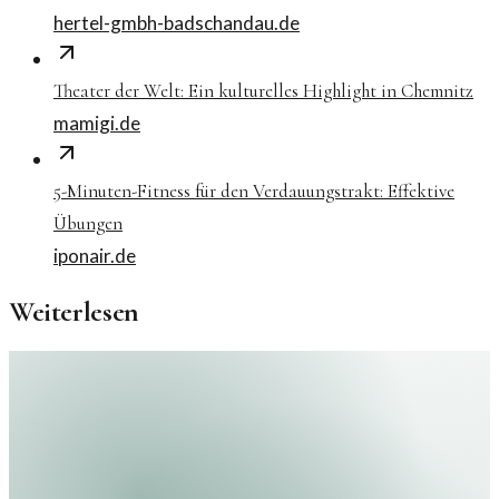
hertel-gmbh-badschandau.de
Theater der Welt: Ein kulturelles Highlight in Chemnitz
mamigi.de
5-Minuten-Fitness für den Verdauungstrakt: Effektive
Übungen
iponair.de
Weiterlesen