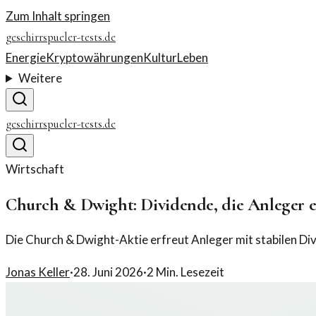
Zum Inhalt springen
geschirrspueler-tests.de
Energie
Kryptowährungen
Kultur
Leben
Weitere
geschirrspueler-tests.de
Wirtschaft
Church & Dwight: Dividende, die Anleger e
Die Church & Dwight-Aktie erfreut Anleger mit stabilen Di
Jonas Keller
·
28. Juni 2026
·
2
Min. Lesezeit